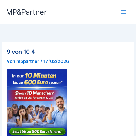
Zum
MP&Partner
Inhalt
springen
9 von 10 4
Von
mppartner
/
17/02/2026